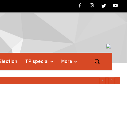
Election
TP special
More