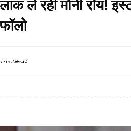
ाक ले रहीं मौनी रॉय! इंस्
नफॉलो
ress News Network)