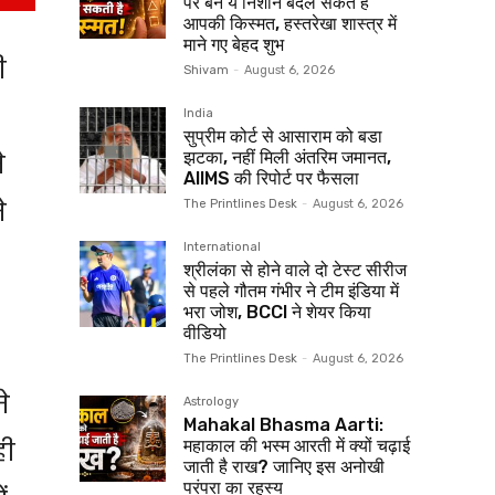
पर बने ये निशान बदल सकते हैं
आपकी किस्मत, हस्तरेखा शास्त्र में
माने गए बेहद शुभ
ी
Shivam
-
August 6, 2026
India
सुप्रीम कोर्ट से आसाराम को बडा
े
झटका, नहीं मिली अंतरिम जमानत,
AIIMS की रिपोर्ट पर फैसला
े
The Printlines Desk
-
August 6, 2026
International
श्रीलंका से होने वाले दो टेस्ट सीरीज
से पहले गौतम गंभीर ने टीम इंडिया में
भरा जोश, BCCI ने शेयर किया
वीडियो
The Printlines Desk
-
August 6, 2026
े
Astrology
Mahakal Bhasma Aarti:
ही
महाकाल की भस्म आरती में क्यों चढ़ाई
जाती है राख? जानिए इस अनोखी
परंपरा का रहस्य