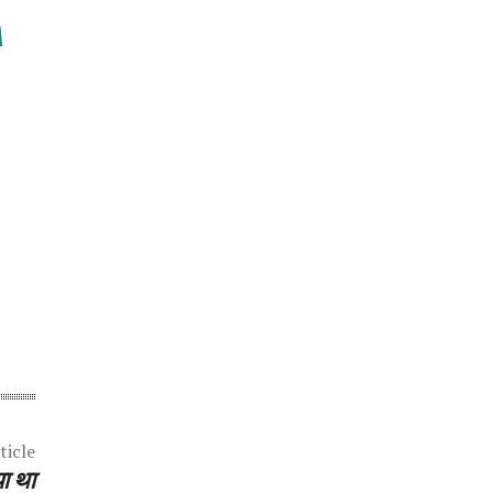
M
ticle
या था