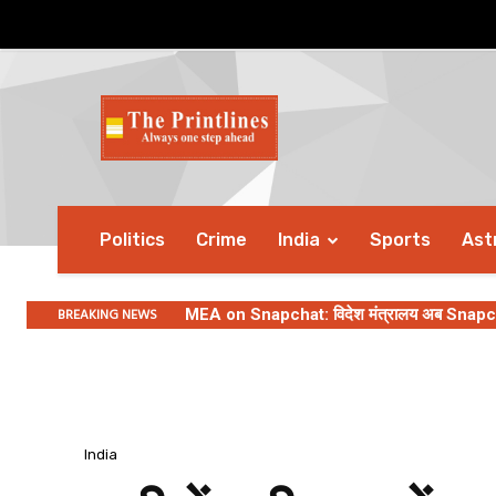
Politics
Crime
India
Sports
Ast
BREAKING NEWS
MEA on Snapchat: विदेश मंत्रालय अब Snapchat 
India