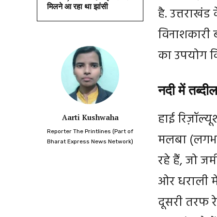
मिलने आ रहा था झांसी
है. उत्तराखं
विनाशकारी ब
का उपयोग कि
नदी में तब्‍दील
हाई रिज़ॉल्यू
Aarti Kushwaha
Reporter The Printlines (Part of
मलबा (लगभग 
Bharat Express News Network)
रहे हैं, जो ज
ओर धराली में
दूसरी तरफ रेस