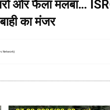
ं, चारो ओर फैला मलबा… ISRO
तबाही का मंजर
ews Network)