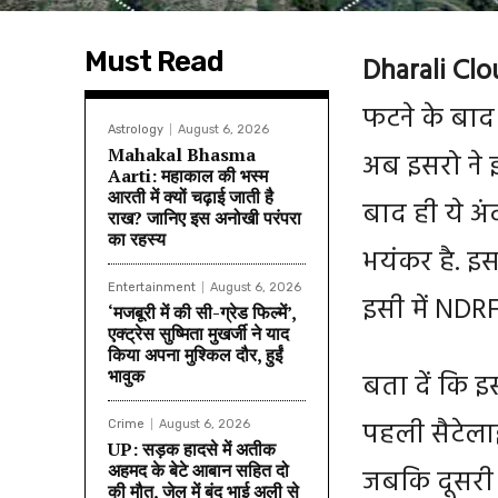
Must Read
Dharali Clo
फटने के बाद
Astrology
August 6, 2026
Mahakal Bhasma
अब इसरो ने इ
Aarti: महाकाल की भस्म
आरती में क्यों चढ़ाई जाती है
बाद ही ये अ
राख? जानिए इस अनोखी परंपरा
का रहस्य
भयंकर है. इ
Entertainment
August 6, 2026
इसी में NDR
‘मजबूरी में की सी-ग्रेड फिल्में’,
एक्ट्रेस सुष्मिता मुखर्जी ने याद
किया अपना मुश्किल दौर, हुईं
भावुक
बता दें कि इ
पहली सैटेलाइ
Crime
August 6, 2026
UP: सड़क हादसे में अतीक
अहमद के बेटे आबान सहित दो
जबकि दूसरी 
की मौत, जेल में बंद भाई अली से