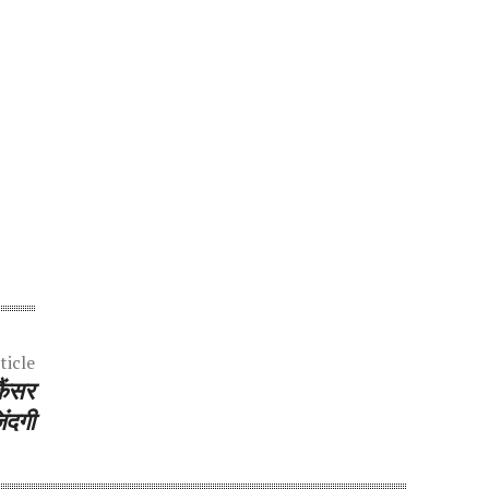
ticle
कैंसर
िंदगी