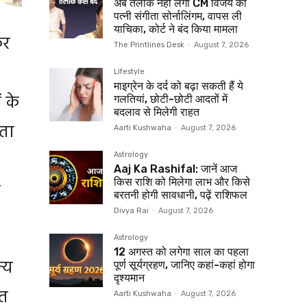
अब तलाक नहीं लेंगी CM विजय की
पत्नी संगीता सोर्नालिंगम, वापस ली
याचिका, कोर्ट ने बंद किया मामला
कर
The Printlines Desk
-
August 7, 2026
Lifestyle
माइग्रेन के दर्द को बढ़ा सकती हैं ये
 के
गलतियां, छोटी-छोटी आदतों में
बदलाव से मिलेगी राहत
्ता
Aarti Kushwaha
-
August 7, 2026
Astrology
Aaj Ka Rashifal: जानें आज
किस राशि को मिलेगा लाभ और किसे
े
बरतनी होगी सावधानी, पढ़ें राशिफल
Divya Rai
-
August 7, 2026
Astrology
12 अगस्त को लगेगा साल का पहला
न्य
पूर्ण सूर्यग्रहण, जानिए कहां-कहां होगा
दृश्यमान
ात
Aarti Kushwaha
-
August 7, 2026