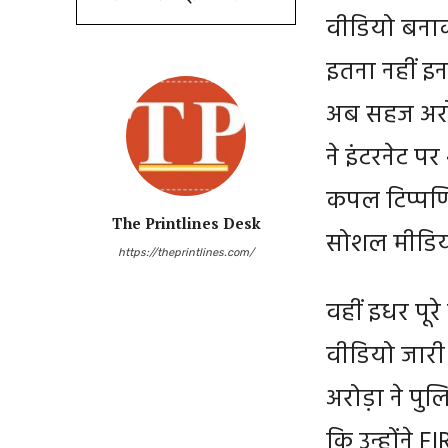
वीडियो बनाक
इतना नहीं इ
अब सहज अरोड
ने इंटरनेट प
कपल टिप्पणिय
The Printlines Desk
सोशल मीडिया 
https://theprintlines.com/
वहीं इधर पूर
वीडियो जारी क
अरोड़ा ने पु
कि उन्होंने FI