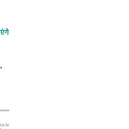
न
ंगे
le
ticle