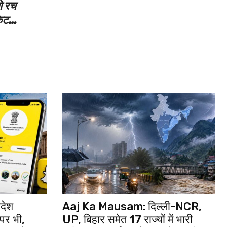
ो रच
िकेट…
देश
Aaj Ka Mausam: दिल्ली-NCR,
पर भी,
UP, बिहार समेत 17 राज्यों में भारी