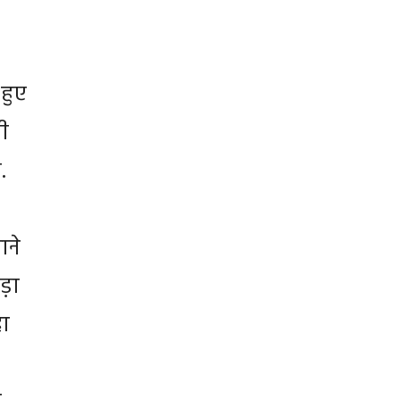
हुए
ी
.
ाने
ड़ा
ा