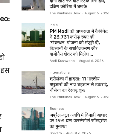
दागा शॉर्ट रेंज बैलिस्टिक मिसाइल,
दक्षिण कोरिया में धमाके
The Printlines Desk
-
August 6, 2026
eo:
India
PM Modi की अध्यक्षता में कैबिनेट
ने 23,731 करोड़ रुपए की
‘गोबरधन’ योजना को मंजूरी दी,
किसानों के सशक्तिकरण और
बायोगैस क्षेत्र को मिलेगा...
हो
Aarti Kushwaha
-
August 6, 2026
े इस
International
श्रीलंका में हादसा: 11 भारतीय
मछुआरों की नाव चट्टान से टकराई,
नौसेना का रेस्क्यू शुरू
The Printlines Desk
-
August 6, 2026
Business
र
अप्रैल-जून अवधि में तिमाही आधार
पर 19% घटा फर्स्टसोर्स सॉल्यूशंस
का मुनाफा
ा
Shivam
-
August 6, 2026