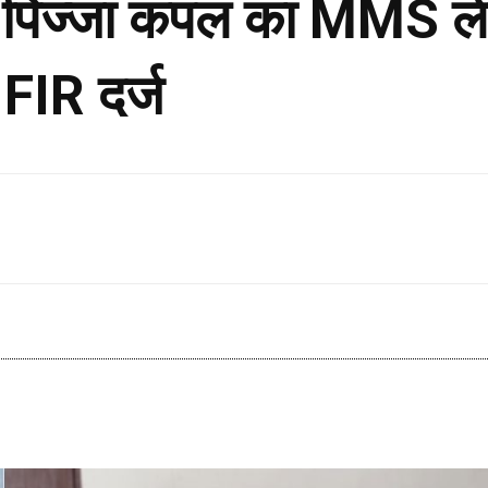
़ पिज्जा कपल का MMS ली
 FIR दर्ज