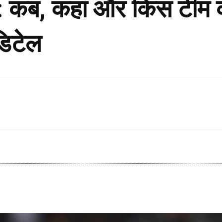
ब, कहां और किस टीम के
डिटेल