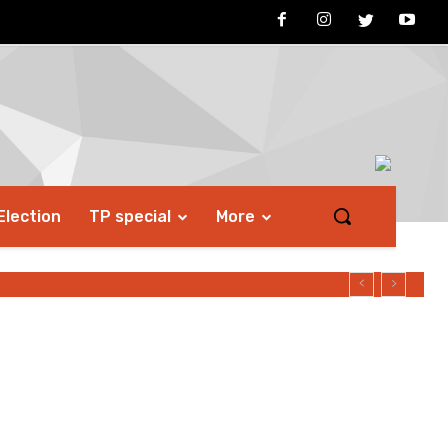
Election
TP special
More