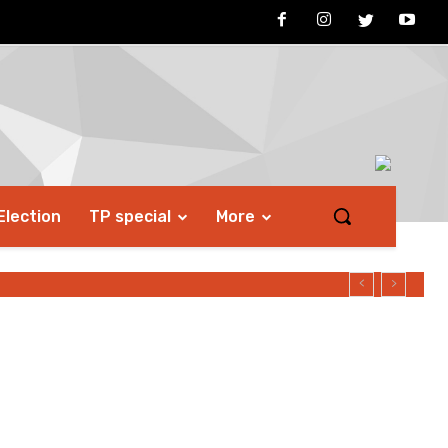
Election
TP special
More