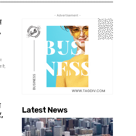
- Advertisement -
स
,
का
 है,
ा
Latest News
र,