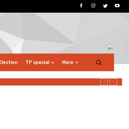
Election
TP special
More