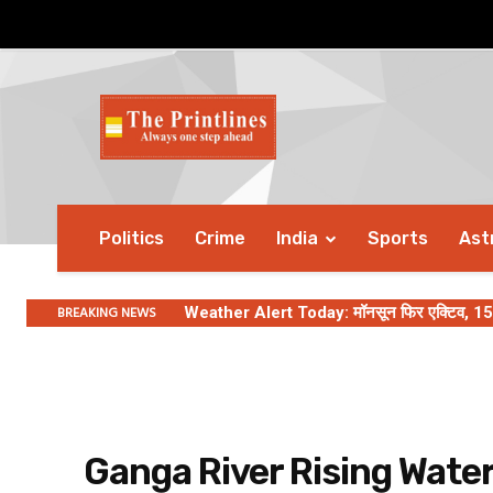
Politics
Crime
India
Sports
Ast
BREAKING NEWS
Weather Alert Today: मॉनसून फिर एक्टिव, 15 राज्
Ganga River Rising Water