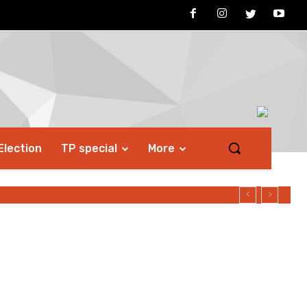
Election
TP special
More