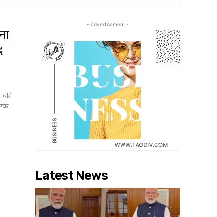
- Advertisement -
ना
द
 बीते
 एयर
Latest News