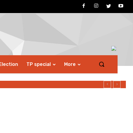
Election
TP special
More