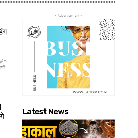
- Advertisement -
िंग
ूर्वक
काफी
I
Latest News
गे