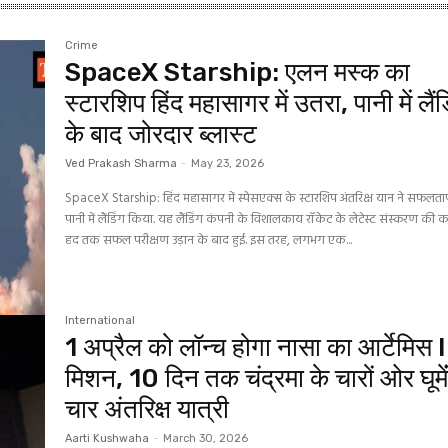
Crime
SpaceX Starship: एलन मस्क का
स्टारशिप हिंद महासागर में उतरा, पानी में लैंड
के बाद जोरदार ब्लास्ट
Ved Prakash Sharma
-
May 23, 2026
SpaceX Starship: हिंद महासागर में स्पेसएक्स के स्टारशिप अंतरिक्ष यान ने सफलताप
पानी में लैंडिंग किया. यह लैंडिंग कंपनी के विशालकाय रॉकेट के लेटेस्ट संस्करण की 
हद तक सफल परीक्षण उड़ान के बाद हुई. इस तरह, लगभग एक...
International
1 अप्रैल को लॉन्च होगा नासा का आर्टेमिस I
मिशन, 10 दिन तक चंद्रमा के चारों ओर घूमेंं
चार अंतरिक्ष यात्री
Aarti Kushwaha
-
March 30, 2026