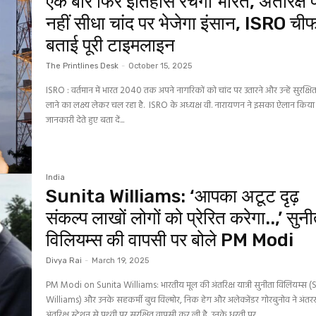
एक बार फिर इतिहास रचेगा भारत, अंतरिक्ष 
नहीं सीधा चांद पर भेजेगा इंसान, ISRO चीफ
बताई पूरी टाइमलाइन
The Printlines Desk
-
October 15, 2025
ISRO : वर्तमान में भारत 2040 तक अपने नागरिकों को चांद पर उतारने और उन्हें सुरक्ष
लाने का लक्ष्य लेकर चल रहा है. ISRO के अध्यक्ष वी. नारायणन ने इसका ऐलान किया 
जानकारी देते हुए बता दें...
India
Sunita Williams: ‘आपका अटूट दृढ़
संकल्प लाखों लोगों को प्रेरित करेगा..,’ सुन
विलियम्स की वापसी पर बोले PM Modi
Divya Rai
-
March 19, 2025
PM Modi on Sunita Williams: भारतीय मूल की अंतरिक्ष यात्री सुनीता विलियम्स (
Williams) और उनके सहकर्मी बुच विल्मोर, निक हेग और अलेक्जेंडर गोरबुनोव ने अंतरराष्
अंतरिक्ष स्टेशन से पृथ्वी पर सुरक्षित वापसी कर ली है. उनके धरती पर...