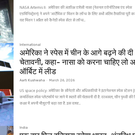
NASA Artemis II: अमेरिका की अंतरिक्ष एजेंसी नासा (नेशनल एरोनॉटिक्स एंड स्पेस
एडमिनिस्ट्रेशन) ने अपने 'आर्टेमिस II' मिशन के लॉन्च के लिए सभी अंतिम तैयारियां पूरी कर 
यह मिशन 1 अप्रैल को कैनेडी स्पेस सेंटर से लॉन्च...
International
अमेरिका ने स्पेस में चीन के आगे बढ़ने की दी
चेतावनी, कहा- नासा काे करना चाहिए लो अर
ऑर्बिट में लीड
Aarti Kushwaha
-
March 26, 2026
US space policy: अमेरिका के सीनेटरों और अधिकारियों ने इंटरनेशनल स्पेस स्टेशन (
कमर्शियल स्पेस प्लेटफॉर्म पर जाने में खतरों की चेतावनी दी है. दरअसल, चीन पृथ्वी की
कक्षा में अपनी मौजूदगी बढ़ा रहा है. इस वजह...
India