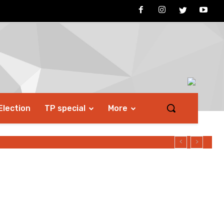
Election
TP special
More