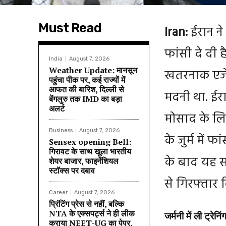
Must Read
Iran:
ईरान न
फांसी दे दी
India
August 7, 2026
Weather Update: मानसून
खतरनाक एजें
पहुंचा पीक पर, कई राज्यों में
आफत की बारिश, दिल्ली से
मदनी था. ईरा
बेंगलुरु तक IMD का बड़ा
अलर्ट
मोसाद के लिए
Business
August 7, 2026
के जुर्म में 
Sensex opening Bell:
गिरावट के साथ खुला भारतीय
के बाद यह स
शेयर बाजार, फाइनेंशियल
स्टॉक्स पर दबाव
से गिरफ्तार
Career
August 7, 2026
प्रिंटिंग प्रेस से नहीं, बल्कि
NTA के एक्सपर्ट्स ने ही लीक
जर्मनी में ली ट्रे
कराया NEET-UG का पेपर,