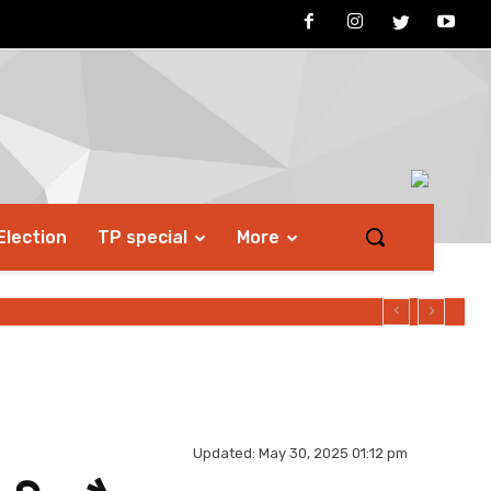
Election
TP special
More
Updated:
May 30, 2025 01:12 pm