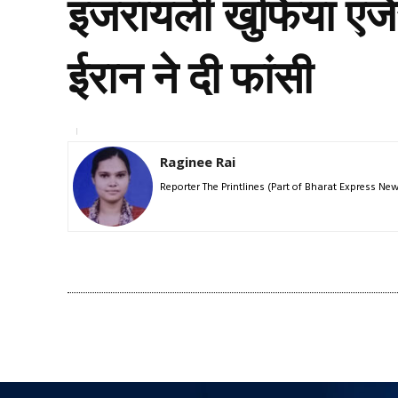
इजरायली खुफिया एजे
ईरान ने दी फांसी
Raginee Rai
Reporter The Printlines (Part of Bharat Express N