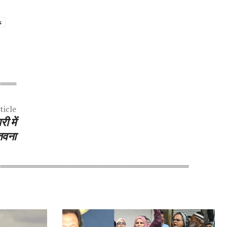
s
ticle
ी में
ंतवना