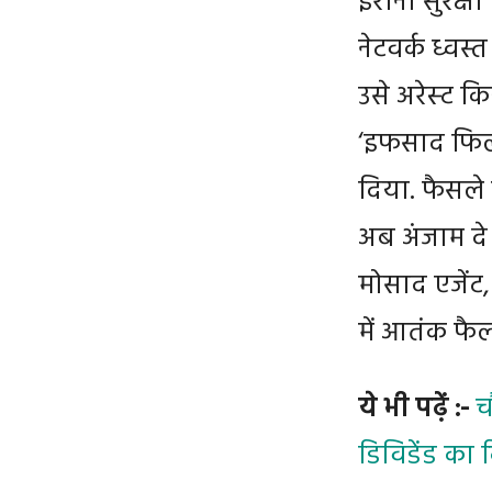
ईरानी सुरक्षा
नेटवर्क ध्वस
उसे अरेस्‍ट क
‘इफसाद फिल-अ
दिया. फैसले
अब अंजाम दे
मोसाद एजेंट,
में आतंक फैला
ये भी पढ़ें :-
च
डिविडेंड का