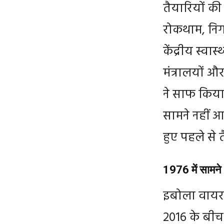
तैयारियों की
रोकथाम, निगर
केंद्रीय स्वास
मंत्रालयों औ
ने साफ किया
सामने नहीं आ
हुए पहले से त
1976 में सामन
इबोला वायरस
2016 के बीच 