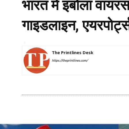
भारत में इबोला वाय
गाइडलाइन, एयरपोर्ट्स
The Printlines Desk
https://theprintlines.com/