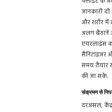
फ्लाइट के अंद
जानकारी दी ज
और शरीर में द
अलग बैठाने और
एयरलाइंस को 
सैनिटाइजर औ
समय तैयार रख
की जा सके.
संक्रमण से निपट
दरअसल, केंद्री