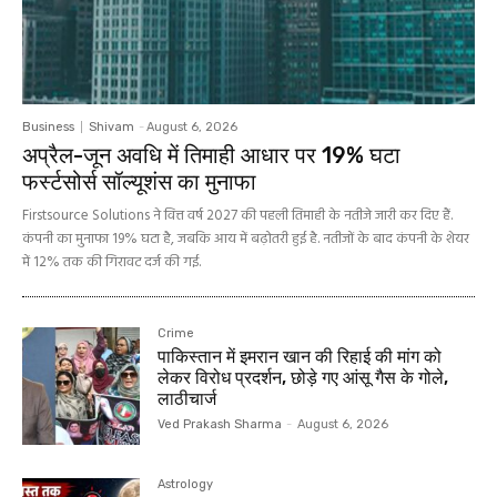
Business
Shivam
-
August 6, 2026
अप्रैल-जून अवधि में तिमाही आधार पर 19% घटा
फर्स्टसोर्स सॉल्यूशंस का मुनाफा
Firstsource Solutions ने वित्त वर्ष 2027 की पहली तिमाही के नतीजे जारी कर दिए हैं.
कंपनी का मुनाफा 19% घटा है, जबकि आय में बढ़ोतरी हुई है. नतीजों के बाद कंपनी के शेयर
में 12% तक की गिरावट दर्ज की गई.
Crime
पाकिस्तान में इमरान खान की रिहाई की मांग को
लेकर विरोध प्रदर्शन, छोड़े गए आंसू गैस के गोले,
लाठीचार्ज
Ved Prakash Sharma
-
August 6, 2026
Astrology