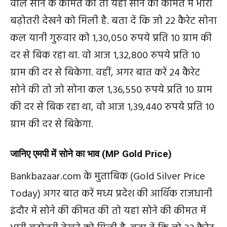
वाले
सोने
के
कीमत
की
तो
यहां
सोने
की
कीमत
में
भारी
बढ़ोतरी
देखने
को
मिली
है
.
बता
दें
कि
जो
22
कैरेट
सोना
कल
यानी
गुरुवार
को
1,30,050
रुपये
प्रति
10
ग्राम
की
दर
से
बिक
रहा
था
.
वो
आज
1,32,800
रुपये
प्रति
10
ग्राम
की
दर
से
बिकेगा
.
वहीं
,
अगर
बात
करें
24
कैरेट
सोने
की
तो
जो
सोना
कल
1,36,550
रुपये
प्रति
10
ग्राम
की
दर
से
बिक
रहा
था
,
वो
आज
1,39,440
रुपये
प्रति
10
ग्राम
की
दर
से
बिकेगा
.
जानिए
एमपी
में
सोने
का
भाव
(MP Gold Price)
Bankbazaar.com
के
मुताबिक
(Gold Silver Price
Today)
अगर
बात
करें
मध्य
प्रदेश
की
आर्थिक
राजधानी
इंदौर
में
सोने
की
कीमत
की
तो
यहां
सोने
की
कीमत
में