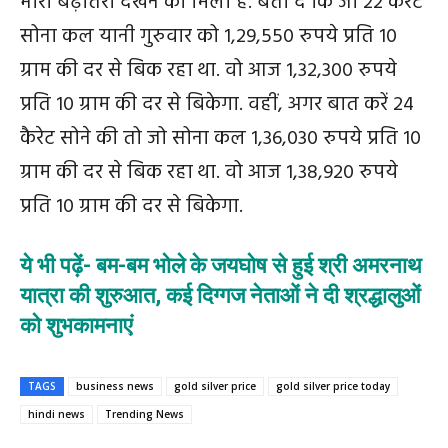
भारी बढ़ोतरी
देखने
को
मिली
है
.
बता
दें
कि
जो
22
कैरेट
सोना
कल
यानी
गुरुवार
को
1,29,550
रुपये
प्रति
10
ग्राम
की
दर
से
बिक
रहा
था
.
वो
आज
1,32,300
रुपये
प्रति
10
ग्राम
की
दर
से
बिकेगा
.
वहीं
,
अगर
बात
करें
24
कैरेट
सोने
की
तो
जो
सोना
कल
1,36,030
रुपये
प्रति
10
ग्राम
की
दर
से
बिक
रहा
था
.
वो
आज
1,38,920
रुपये
प्रति
10
ग्राम
की
दर
से
बिकेगा
.
ये भी पढ़ें- बम-बम भोले के जयघोष से हुई श्री अमरनाथ
यात्रा की शुरुआत, कई दिग्गज नेताओं ने दी श्रद्धालुओं
को शुभकामनाएं
TAGS
business news
gold silver price
gold silver price today
hindi news
Trending News