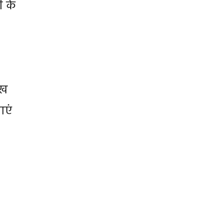
ी के
ुख
ाएं