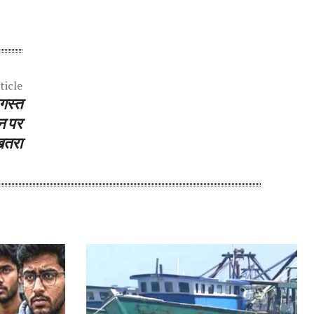
ticle
अगस्त
न पर
तरा