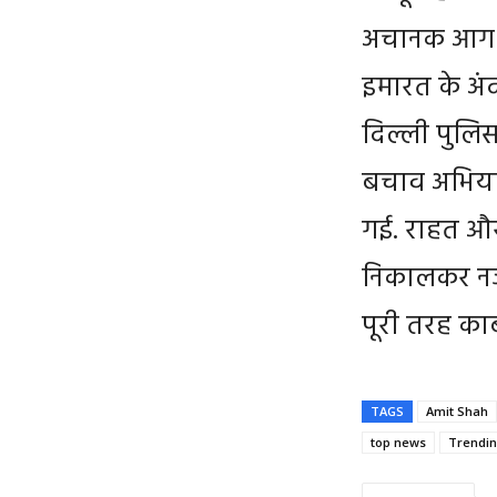
अचानक आग ल
इमारत के अं
दिल्ली पुलिस
बचाव अभियान
गई. राहत और
निकालकर नजद
पूरी तरह काब
TAGS
Amit Shah
top news
Trendi