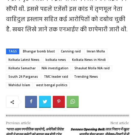
सौंपी थी. इससे पहले एजेंसी इस कांड में तृणमूल नेता
वाहिदुल इस्लाम सहित कई आरोपितों को दबोच चुकी
है. खबर लिखे जाने तक एनआईए की छापेमारी जारी थी.
TAGS
Bhangar bomb blast
Canning raid
Imran Molla
Kolkata Latest News
kolkata news
Kolkata News in Hindi
Kolkata Samachar
NIA investigation
Shaukat Molla NIA raid
South 24 Parganas
TMC leader raid
Trending News
Wahidul Islam
west bengal politics
Previous article
Next article
‘भारत अहम रणनीतिक सहयोगी, अमेरिकी विदेश
Sensex Opening Bell: लाल निशान में खुला
मंत्री ने हाउस कमेटी को बताया कब होगी ट्रेड
भारतीय शेयर बाजार, सेंसेक्स-निफ्टी में भी