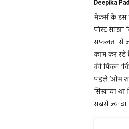
Deepika Padu
मेकर्स के इस
पोस्ट साझा कि
सफलता से ज्
काम कर रहे ह
की फिल्म ‘किं
पहले ‘ओम शां
सिखाया था 
सबसे ज्यादा 