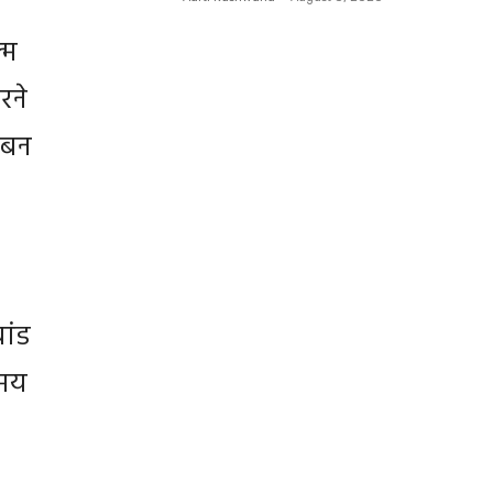
्म
रने
 बन
ांड
समय