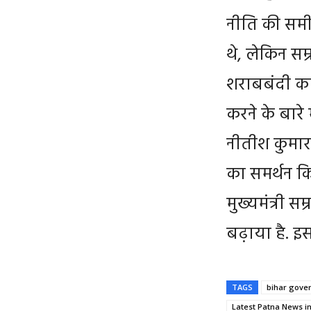
नीति की समीक
थे, लेकिन सम्
शराबबंदी का
करने के बारे 
नीतीश कुमार 
का समर्थन कि
मुख्यमंत्री स
बढ़ाया है. इस
TAGS
bihar gove
Latest Patna News in