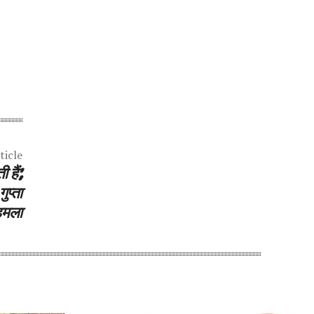
ticle
हैं’,
प्ता
 हमला