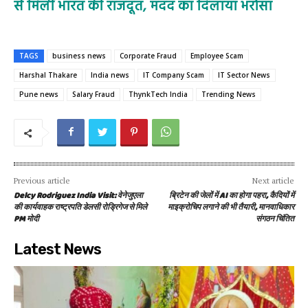
से मिलीं भारत की राजदूत, मदद का दिलाया भरोसा
TAGS
business news
Corporate Fraud
Employee Scam
Harshal Thakare
India news
IT Company Scam
IT Sector News
Pune news
Salary Fraud
ThynkTech India
Trending News
Previous article
Next article
Delcy Rodriguez India Visit: वेनेजुएला
ब्रिटेन की जेलों में AI का होगा पहरा, कैदियों में
की कार्यवाहक राष्ट्रपति डेलसी रोड्रिगेज से मिले
माइक्रोचिप लगाने की भी तैयारी, मानवाधिकार
PM मोदी
संगठन चिंतित
Latest News