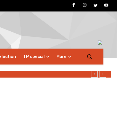
Election
TP special
More