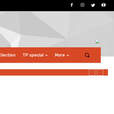
Election
TP special
More