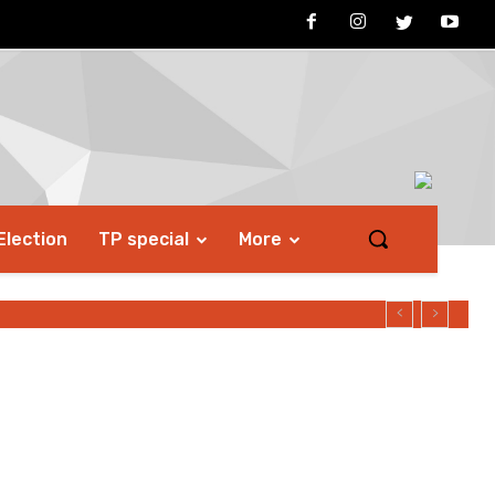
Election
TP special
More