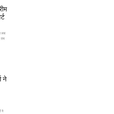
्रीम
र्ट
ेस अब
ए राम
ा ने
 ने