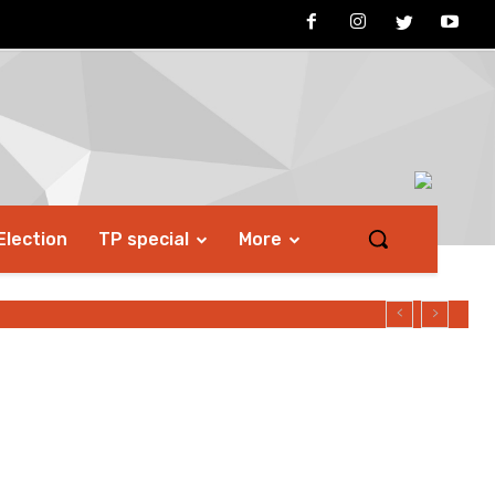
Election
TP special
More