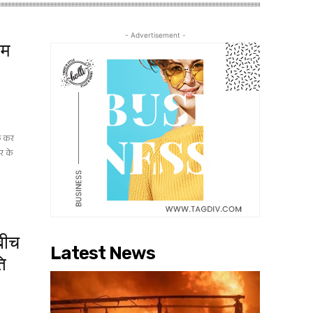
- Advertisement -
हम
ाफ कर
टर के
 बीच
Latest News
ि