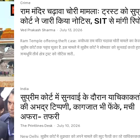
Crime
राम मंदिर चढ़ावा चोरी मामलाः ट्रस्ट को सुप
कोर्ट ने जारी किया नोटिस, SIT से मांगी रिपो
Ved Prakash Sharma
-
July 13, 2026
Ram Temple offering theft case: अयोध्या राम मंदिर चढ़ावा चोरी मामले का क
सुप्रीम कोर्ट तक पहुंच चुका है. इस मामले में सुप्रीम कोर्ट ने सोमवार को सुनवाई करते हु
जन्मभूमि तीर्थ क्षेत्र ट्रस्ट को नोटिस जारी...
India
सुप्रीम कोर्ट में सुनवाई के दौरान याचिकाकर्त
की अभद्र टिप्पणी, कागजात भी फेंके, मची
अफरा- तफरी
The Printlines Desk
-
July 10, 2026
New Delhi: सुप्रीम कोर्ट में शुक्रवार को अपने मामले की खुद पैरवी कर रहे याचिकाकर्ता