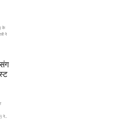
) के
्री ने
संग
स्ट
ह
ने...