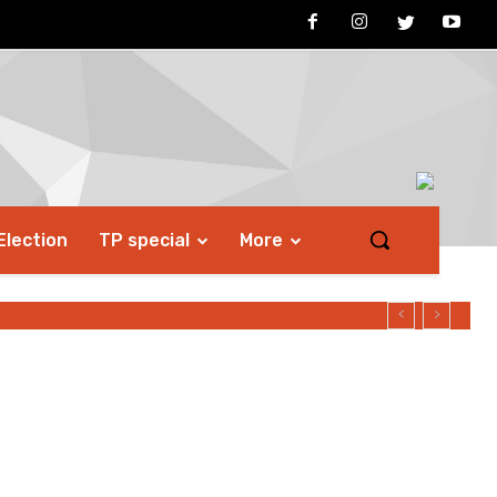
Election
TP special
More