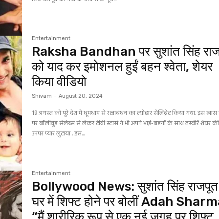
Entertainment
Raksha Bandhan पर सुशांत सिंह राज
को याद कर इमोशनल हुईं बहन श्वेता, शेयर
किया वीडियो
Shivam
-
August 20, 2024
19 अगस्त को पूरे देश में धूमधाम से रक्षाबंधन का त्योहार सेलिब्रेट किया गया. इस खास
पर बॉलीवुड सेलेब्स से लेकर टीवी स्टार्स ने भी अपने भाई-बहनों के साथ तस्वीरें शेयर 
उनपर प्यार लुटाया . इस...
Entertainment
Bollywood News: सुशांत सिंह राजपूत
घर में शिफ्ट होने पर बोलीं Adah Shar
“मैं शारीरिक रूप से एक नई जगह पर शिफ्ट