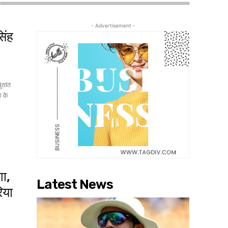
- Advertisement -
िंह
ुशांत
म के
गा,
Latest News
िया