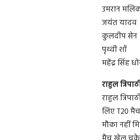
उमरान मलि
जयंत यादव
कुलदीप सेन
पृथ्वी शॉ
महेंद्र सिंह ध
राहुल त्रिपाठ
राहुल त्रिपा
लिए T20 मैच 
मौका नहीं मि
मैच खेल चुके 