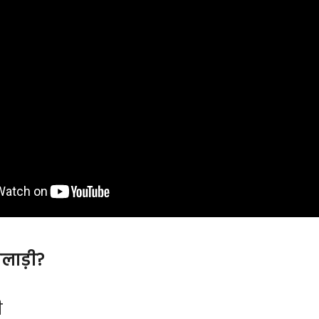
िलाड़ी?
ी