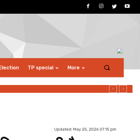
Election
TP special
More
Updated:
May 25, 2026 07:15 pm