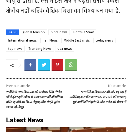
आपूर्ति होती है. ऐसे में इस क्षेत्र में बढ़ता तनाव केवल
क्षेत्रीय नहीं बल्कि वैश्विक चिंता का विषय बन गया है.
TAGS
global tension
hindi news
Hormuz Strait
International news
Iran News
Middle East crisis
today news
top news
Trending News
usa news
Previous article
Next article
सरोजिनी नगर विधायक डॉ. राजेश्वर सिंह ने ‘नेट
‘रणनीतिक विफलता’ की ओर बढ़ रहा है
ज़ीरो इंडस्ट्री’ लॉन्च के साथ भारत की औद्योगिक
अमेरिका,बातचीत का रास्ता अपनाने की जरूरत,
हरित क्रांति का किया नेतृत्व, वित्त मंत्री सुरेश
पूर्व अमेरिकी सेक्रेटरी ऑफ स्टेट की चेतावनी
खन्ना रहे मौजूद
Latest News