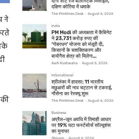
दागा शॉर्ट रेंज बैलिस्टिक मिसाइल,
दक्षिण कोरिया में धमाके
The Printlines Desk
-
August 6, 2026
प ने
India
करते
PM Modi की अध्यक्षता में कैबिनेट
ने 23,731 करोड़ रुपए की
सके
‘गोबरधन’ योजना को मंजूरी दी,
किसानों के सशक्तिकरण और
बायोगैस क्षेत्र को मिलेगा...
दी
Aarti Kushwaha
-
August 6, 2026
International
श्रीलंका में हादसा: 11 भारतीय
मछुआरों की नाव चट्टान से टकराई,
नौसेना का रेस्क्यू शुरू
 की
The Printlines Desk
-
August 6, 2026
Business
अप्रैल-जून अवधि में तिमाही आधार
पर 19% घटा फर्स्टसोर्स सॉल्यूशंस
का मुनाफा
Shivam
-
August 6, 2026