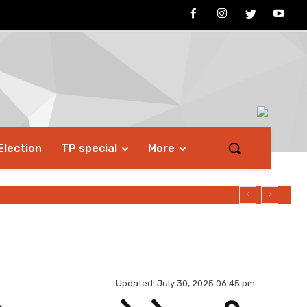
Election
TP special
More
 मिलेगा...
Updated:
July 30, 2025 06:45 pm