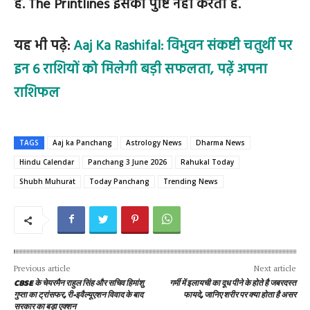
है. The Printlines इसकी पुष्टि नहीं करता है.
यह भी पढ़े:
Aaj Ka Rashifal: विभुवन संकष्टी चतुर्थी पर
इन 6 राशियों को मिलेगी बड़ी सफलता, पढ़ें अपना
राशिफल
TAGS
Aaj ka Panchang
Astrology News
Dharma News
Hindu Calendar
Panchang 3 June 2026
Rahukal Today
Shubh Muhurat
Today Panchang
Trending News
Previous article
Next article
CBSE के चेयरमैन राहुल सिंह और सचिव हिमांशु
गर्मी में इलायची का दूध पीने के होते है जबरदस्त
गुप्ता का ट्रांसफर, री-इवैल्यूएशन विवाद के बाद
फायदे, जानिए शरीर पर क्या होता है असर
सरकार का बड़ा एक्शन