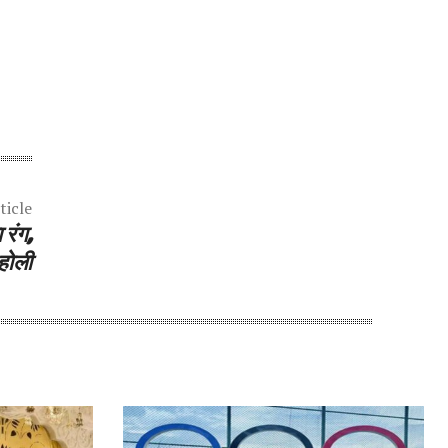
ticle
 रंग,
होली