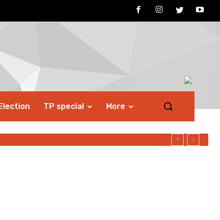
Election
TP special
More