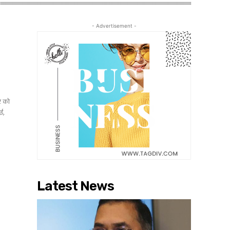
- Advertisement -
र को
गई,
Latest News