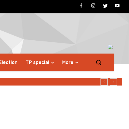
Election
TP special
More