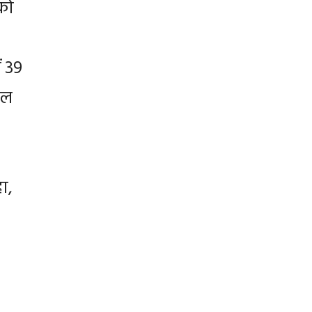
को
ं 39
िल
ा,