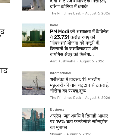
दागा शॉर्ट रेंज बैलिस्टिक मिसाइल,
दक्षिण कोरिया में धमाके
The Printlines Desk
-
August 6, 2026
India
ूद
PM Modi की अध्यक्षता में कैबिनेट
ने 23,731 करोड़ रुपए की
‘गोबरधन’ योजना को मंजूरी दी,
किसानों के सशक्तिकरण और
बायोगैस क्षेत्र को मिलेगा...
Aarti Kushwaha
-
August 6, 2026
याद
International
श्रीलंका में हादसा: 11 भारतीय
मछुआरों की नाव चट्टान से टकराई,
नौसेना का रेस्क्यू शुरू
The Printlines Desk
-
August 6, 2026
Business
अप्रैल-जून अवधि में तिमाही आधार
पर 19% घटा फर्स्टसोर्स सॉल्यूशंस
का मुनाफा
Shivam
-
August 6, 2026