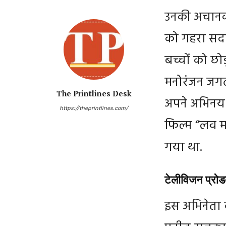
उनकी अचानक मृ
को गहरा सदम
बच्चों को छो
मनोरंजन जगत 
The Printlines Desk
अपने अभिनय क
https://theprintlines.com/
फिल्म “लव म
गया था.
टेलीविजन प्रोडक्
इस अभिनेता 