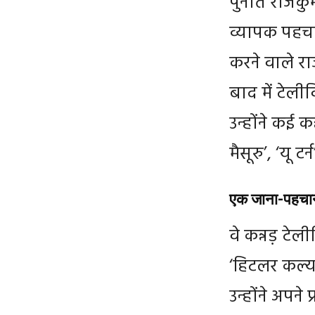
पुनीत राजकु
व्यापक पहचा
करने वाले रा
बाद में टेलीवि
उन्होंने कई कन
मैसूरु’, ‘यू 
एक जाना-पहचान
वे कन्नड़ टे
‘हिटलर कल्या
उन्होंने अपने