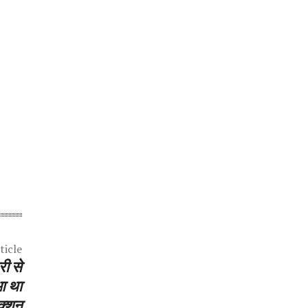
ticle
ी से
ुआ था
ेक्शन