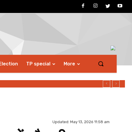
Election
TP special
More
Updated:
May 13, 2026 11:58 am