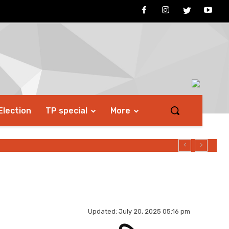
Election
TP special
More
Updated:
July 20, 2025 05:16 pm