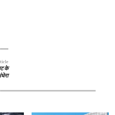
ticle
नट के
ंधेरा