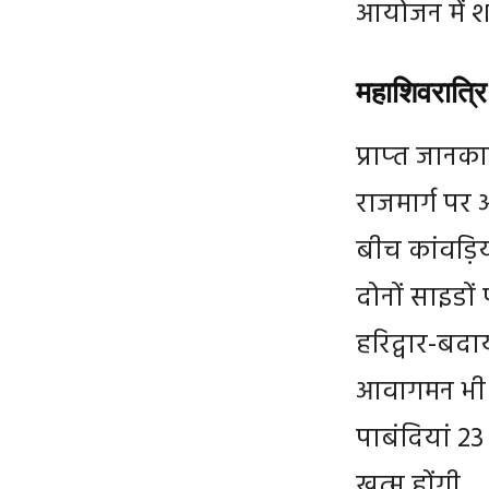
आयोजन में शा
महाशिवरात्रि
प्राप्‍त जानक
राजमार्ग पर 
बीच कांवड़ि‍
दोनों साइडों
हरिद्वार-बदाय
आवागमन भी ह
पाबंदियां 23
खत्म होंगी.