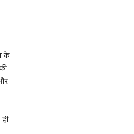
ा के
 की
 और
द ही