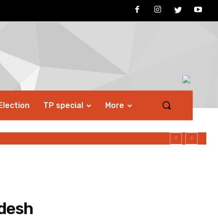
Election
TP special
More
adesh