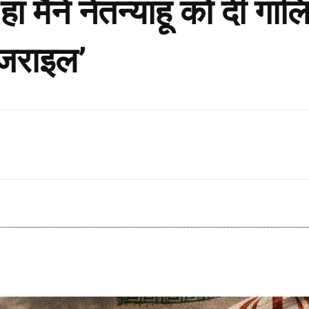
ां मैने नेतन्याहू को दी गा
इजराइल’