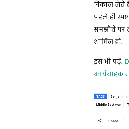
निकाल लेते हैं
पहले ही स्पष
समझौते पर त
शामिल हो.
इसे भी पढ़ें.
D
कार्यवाहक राष
TAGS
Benjamin n
Middle East war
T
Share