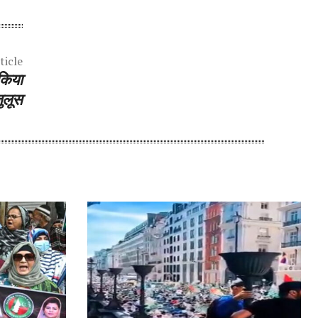
ticle
किया
ुलूस