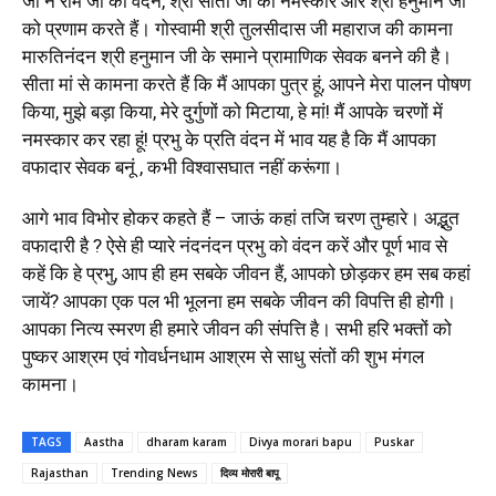
जी ने राम जी को वंदन, श्री सीता जी को नमस्कार और श्री हनुमान जी
को प्रणाम करते हैं। गोस्वामी श्री तुलसीदास जी महाराज की कामना
मारुतिनंदन श्री हनुमान जी के समाने प्रामाणिक सेवक बनने की है।
सीता मां से कामना करते हैं कि मैं आपका पुत्र हूं, आपने मेरा पालन पोषण
किया, मुझे बड़ा किया, मेरे दुर्गुणों को मिटाया, हे मां! मैं आपके चरणों में
नमस्कार कर रहा हूं! प्रभु के प्रति वंदन में भाव यह है कि मैं आपका
वफादार सेवक बनूं , कभी विश्वासघात नहीं करूंगा।
आगे भाव विभोर होकर कहते हैं – जाऊं कहां तजि चरण तुम्हारे। अद्भुत
वफादारी है ?
ऐसे ही प्यारे नंदनंदन प्रभु को वंदन करें और पूर्ण भाव से
कहें कि हे प्रभु, आप ही हम सबके जीवन हैं, आपको छोड़कर हम सब कहां
जायें? आपका एक पल भी भूलना हम सबके जीवन की विपत्ति ही होगी।
आपका नित्य स्मरण ही हमारे जीवन की संपत्ति है। सभी हरि भक्तों को
पुष्कर आश्रम एवं गोवर्धनधाम आश्रम से साधु संतों की शुभ मंगल
कामना।
TAGS
Aastha
dharam karam
Divya morari bapu
Puskar
Rajasthan
Trending News
दिव्य मोरारी बापू