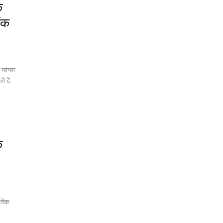
े
ंक
 परंपरा
 हैं.
े
कृतिक