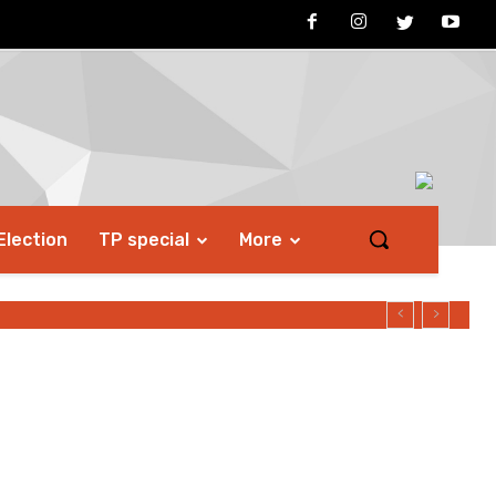
Election
TP special
More