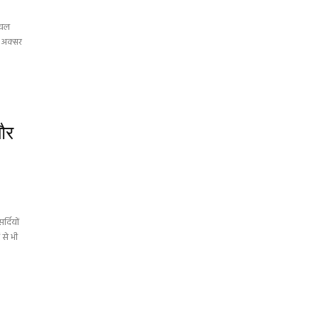
ावल
म अक्सर
और
्दियों
 से भी