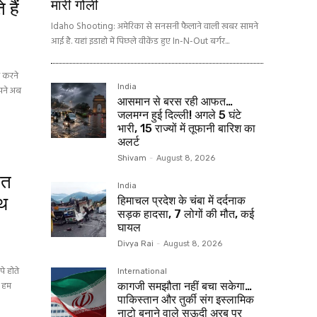
मारी गोली
 हैं
Idaho Shooting: अमेरिका से सनसनी फैलाने वाली खबर सामने
आई है. यहां इडाहो में पिछले वीकेंड हुए In-N-Out बर्गर...
न करने
India
आपने अब
आसमान से बरस रही आफत…
जलमग्न हुई दिल्ली! अगले 5 घंटे
भारी, 15 राज्यों में तूफानी बारिश का
अलर्ट
Shivam
-
August 8, 2026
हत
India
ाथ
हिमाचल प्रदेश के चंबा में दर्दनाक
सड़क हादसा, 7 लोगों की मौत, कई
घायल
Divya Rai
-
August 8, 2026
े होते
International
ज हम
कागजी समझौता नहीं बचा सकेगा…
पाकिस्तान और तुर्की संग इस्लामिक
नाटो बनाने वाले सऊदी अरब पर