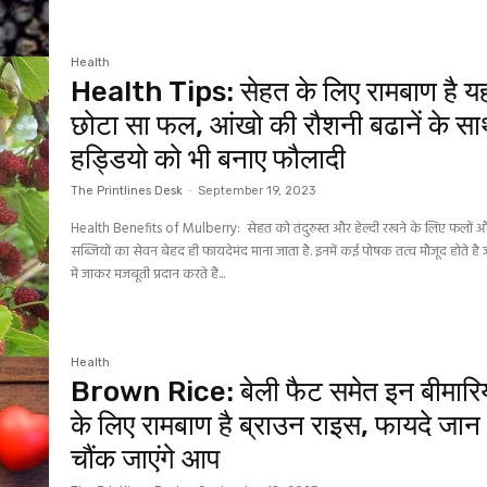
Health
Health Tips: सेहत के लिए रामबाण है य
छोटा सा फल, आंखो की रौशनी बढानें के स
हड्डियो को भी बनाए फौलादी
The Printlines Desk
-
September 19, 2023
Health Benefits of Mulberry: सेहत को तंदुरुस्‍त और हेल्‍दी रखने के लिए फलों 
सब्जियों का सेवन बेहद ही फायदेमंद माना जाता है. इनमें कई पोषक तत्‍व मौजूद होते है 
में जाकर मजबूती प्रदान करते हैं...
Health
Brown Rice: बेली फैट समेत इन बीमारिय
के लिए रामबाण है ब्राउन राइस, फायदे जान
चौंक जाएंगे आप